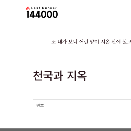
콘
텐
츠
로
건
또 내가 보니 어린 양이 시온 산에 섰고
너
뛰
기
천국과 지옥
번호