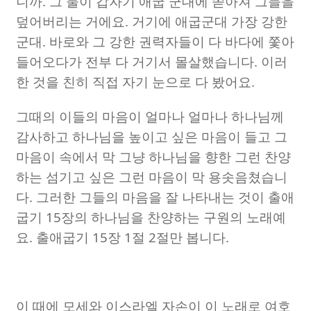
니까
.
그 물이 갑자기 애굽 군대에 쏟아져 그들을
덮어버리는 거에요
.
거기에 애굽군대 가장 강한
군대
.
바로와 그 강한 권력자들이 다 바다에 쫓아
들어오다가 전부 다 거기서 몰살했습니다
.
이러
한 것을 친히 직접 자기 눈으로 다 봤어요
.
그때의 이들의 마음이 얼마나 얼마나 하나님께
감사하고 하나님을 높이고 싶은 마음이 들고 그
마음이 속에서 막 그냥 하나님을 향한 그런 찬양
하는 섬기고 싶은 그런 마음이 막 용솟음쳤습니
다
.
그러한 그들의 마음을 잘 나타내는 것이 출애
굽기
15
장의 하나님을 찬양하는 구원의 노래예
요
.
출애굽기
15
장
1
절
2
절만 봅니다
.
이 때에 모세와 이스라엘 자손이 이 노래로 여호