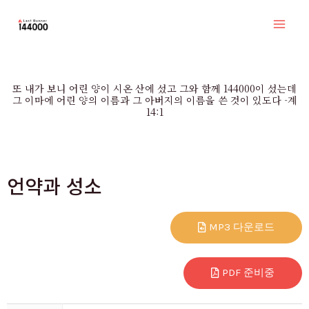
콘
Mai
텐
Men
츠
로
또 내가 보니 어린 양이 시온 산에 섰고 그와 함께 144000이 섰는데
건
그 이마에 어린 양의 이름과 그 아버지의 이름을 쓴 것이 있도다 -계
14:1
너
뛰
기
언약과 성소
MP3 다운로드
PDF 준비중