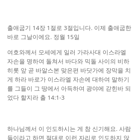
출애굽기
14
장
1
절로
3
절입니다
.
이제 출애굽한
바로 그날이에요
.
정월
15
일
여호와께서 모세에게 일러 가라사대 이스라엘
자손을 명하여 돌쳐서 바다와 믹돌 사이의 비하
히롯 앞 곧 바알스본 맞은편 바닷가에 장막을 치
게 하라 바로가 이스라엘 자손에 대하여 말하기
를 그들이 그 땅에서 아득하여 광야에 갇힌바 되
었다 할지라 출
14:1-3
하나님께서 이 인도하시는 게 참 신기해요
.
사람
들이라고 하면 절대로 이런 자리로 인도하지 않