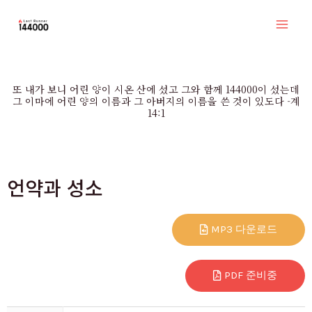
콘
Mai
텐
Men
츠
로
또 내가 보니 어린 양이 시온 산에 섰고 그와 함께 144000이 섰는데
건
그 이마에 어린 양의 이름과 그 아버지의 이름을 쓴 것이 있도다 -계
14:1
너
뛰
기
언약과 성소
MP3 다운로드
PDF 준비중