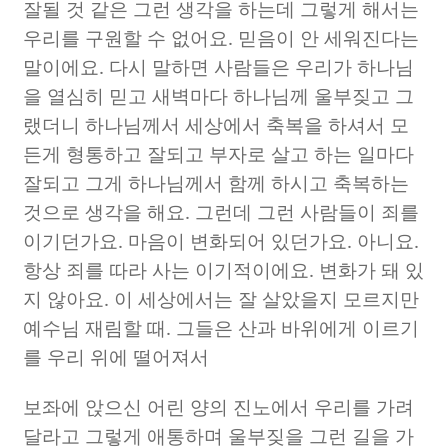
잘될 것 같은 그런 생각을 하는데 그렇게 해서는
우리를 구원할 수 없어요
.
믿음이 안 세워진다는
말이에요
.
다시 말하면 사람들은 우리가 하나님
을 열심히 믿고 새벽마다 하나님께 울부짖고 그
랬더니 하나님께서 세상에서 축복을 하셔서 모
든게 형통하고 잘되고 부자로 살고 하는 일마다
잘되고 그게 하나님께서 함께 하시고 축복하는
것으로 생각을 해요
.
그런데 그런 사람들이 죄를
이기던가요
.
마음이 변화되어 있던가요
.
아니요
.
항상 죄를 따라 사는 이기적이에요
.
변화가 돼 있
지 않아요
.
이 세상에서는 잘 살았을지 모르지만
예수님 재림할 때
.
그들은 산과 바위에게 이르기
를 우리 위에 떨어져서
보좌에 앉으신 어린 양의 진노에서 우리를 가려
달라고 그렇게 애통하며 울부짖을 그런 길을 가