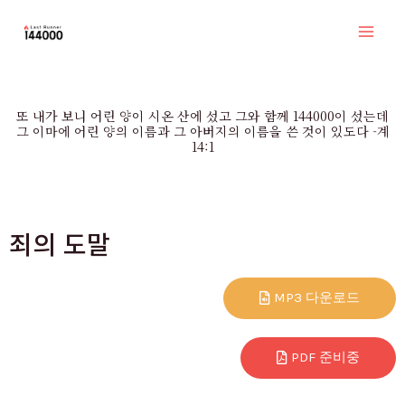
콘
Mai
텐
Men
츠
로
또 내가 보니 어린 양이 시온 산에 섰고 그와 함께 144000이 섰는데
건
그 이마에 어린 양의 이름과 그 아버지의 이름을 쓴 것이 있도다 -계
14:1
너
뛰
기
죄의 도말
MP3 다운로드
PDF 준비중